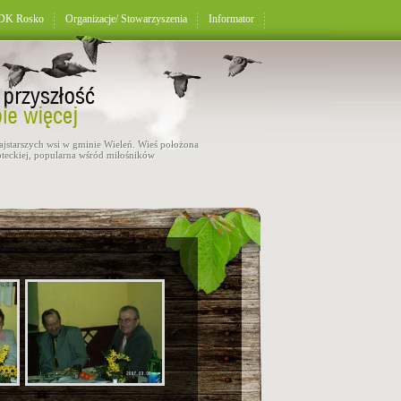
K Rosko
Organizacje/ Stowarzyszenia
Informator
najstarszych wsi w gminie Wieleń. Wieś położona
teckiej, popularna wśród miłośników