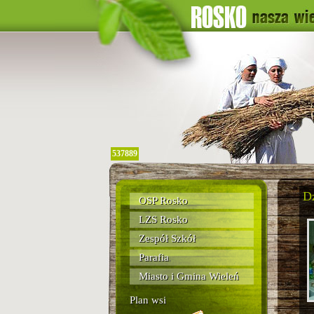
537889
Dz
OSP Rosko
LZS Rosko
Zespół Szkół
Parafia
Miasto i Gmina Wieleń
Plan wsi