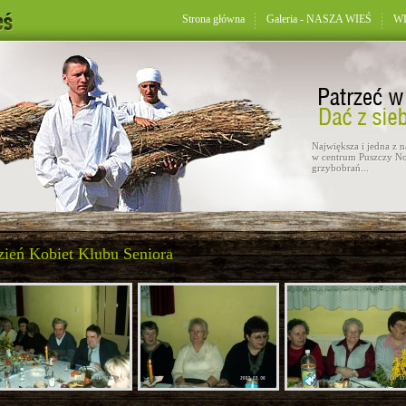
Strona główna
Galeria - NASZA WIEŚ
WD
Największa i jedna z 
w centrum Puszczy No
grzybobrań...
ień Kobiet Klubu Seniora