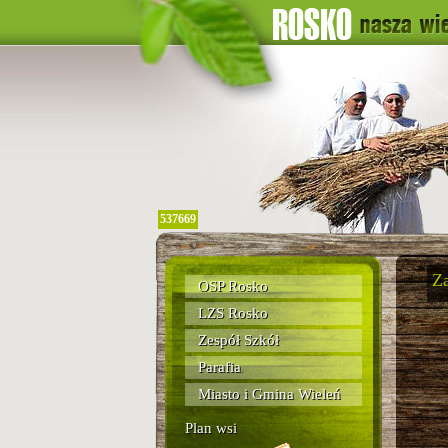
537669
Za
OSP Rosko
LZS Rosko
Zespół Szkół
Parafia
Miasto i Gmina Wieleń
Plan wsi