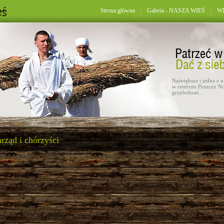
Strona główna
Galeria - NASZA WIEŚ
WD
Największa i jedna z 
w centrum Puszczy No
grzybobrań...
rząd i chórzyści