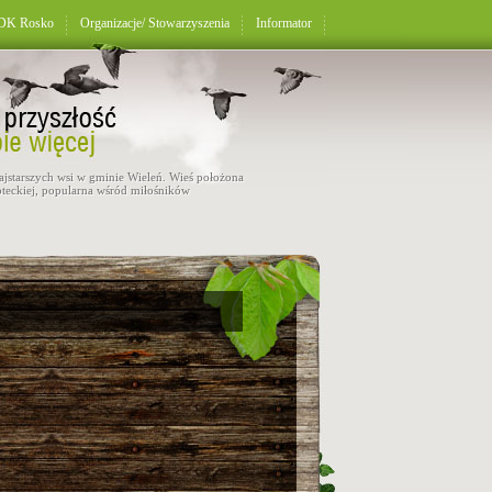
K Rosko
Organizacje/ Stowarzyszenia
Informator
najstarszych wsi w gminie Wieleń. Wieś położona
teckiej, popularna wśród miłośników