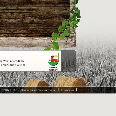
WDK Rosko
Organizacje/ Stowarzyszenia
Informator