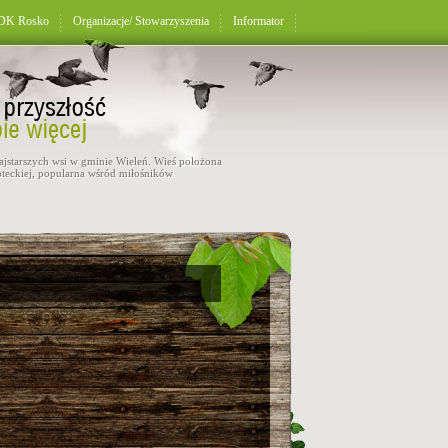
K Rosko
Organizacje/ Stowarzyszenia
Informator
najstarszych wsi w gminie Wieleń. Wieś położona
teckiej, popularna wśród miłośników