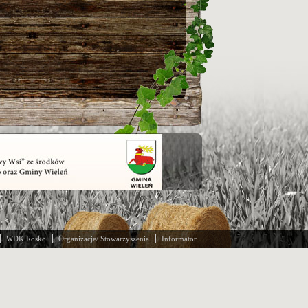
WDK Rosko
Organizacje/ Stowarzyszenia
Informator