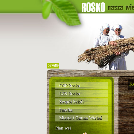
537689
K
OSP Rosko
LZS Rosko
Zespół Szkół
Parafia
Miasto i Gmina Wieleń
Plan wsi