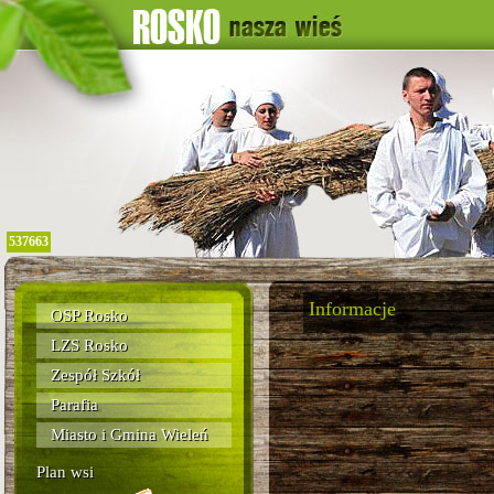
537663
Informacje
OSP Rosko
LZS Rosko
Zespół Szkół
Parafia
Miasto i Gmina Wieleń
Plan wsi