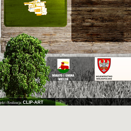
CLIP-ART
jekt i Realizacja: