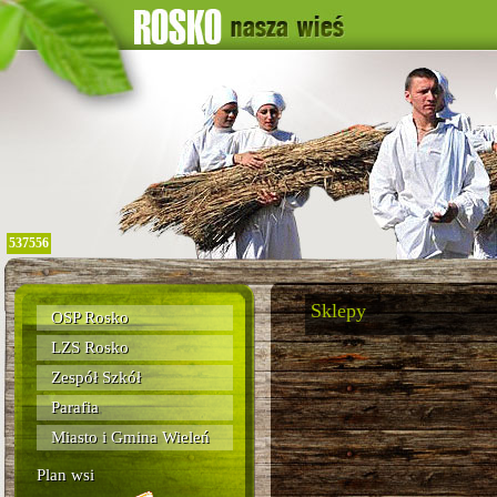
537556
Sklepy
OSP Rosko
LZS Rosko
Zespół Szkół
Parafia
Miasto i Gmina Wieleń
Plan wsi