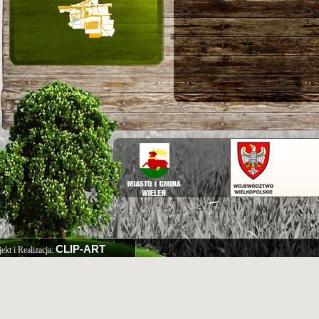
CLIP-ART
jekt i Realizacja: