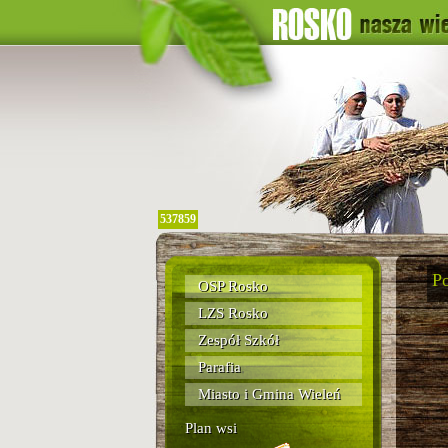
537859
P
OSP Rosko
LZS Rosko
Zespół Szkół
Parafia
Miasto i Gmina Wieleń
Plan wsi