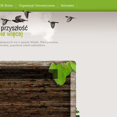
K Rosko
Organizacje/ Stowarzyszenia
Informator
najstarszych wsi w gminie Wieleń. Wieś położona
teckiej, popularna wśród miłośników