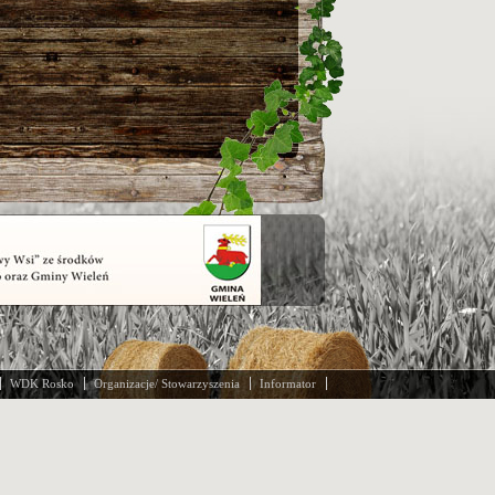
WDK Rosko
Organizacje/ Stowarzyszenia
Informator