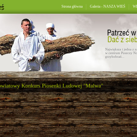
Strona główna
Galeria - NASZA WIEŚ
WD
Największa i jedna z 
w centrum Puszczy No
grzybobrań...
owiatowy Konkurs Piosenki Ludowej "Malwa"