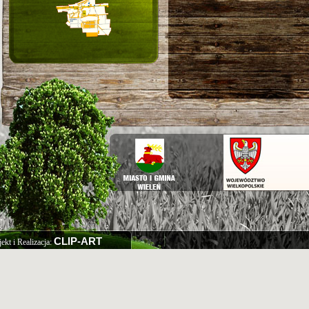
CLIP-ART
jekt i Realizacja: