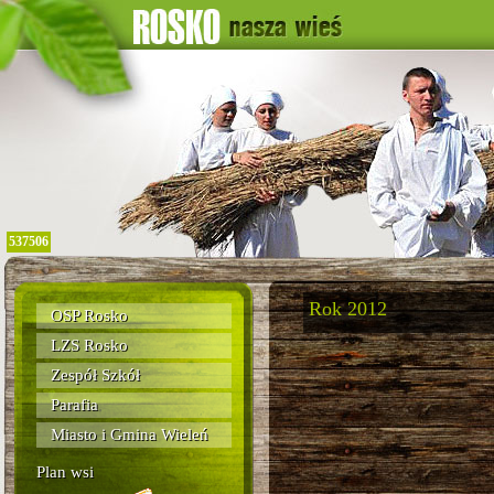
537506
Rok 2012
OSP Rosko
LZS Rosko
Zespół Szkół
Parafia
Miasto i Gmina Wieleń
Plan wsi