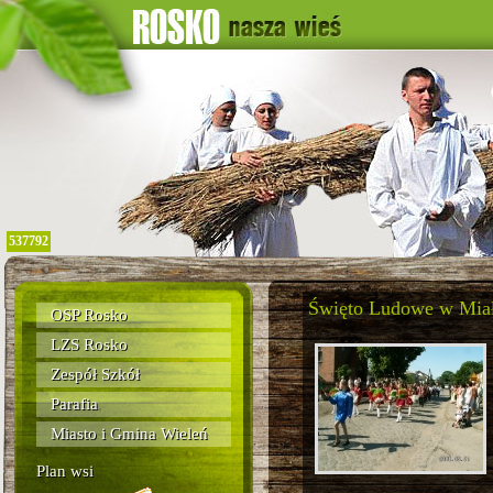
537792
Święto Ludowe w Mia
OSP Rosko
LZS Rosko
Zespół Szkół
Parafia
Miasto i Gmina Wieleń
Plan wsi